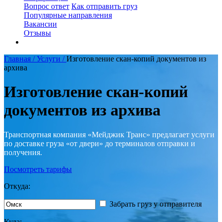
Вопрос ответ
Как отправить груз
Популярные направления
Вакансии
Отзывы
Главная /
Услуги /
Изготовление скан-копий документов из
архива
Изготовление скан-копий
документов из архива
Транспортная компания «Мейджик Транс» предлагает услуги
по доставке груза «от двери» до терминалов отправки и
получения.
Посмотреть тарифы
Откуда:
Забрать груз у отправителя
Куда: