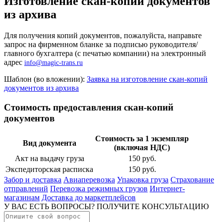
Изготовление скан-копий документов
из архива
Для получения копий документов, пожалуйста, направьте
запрос на фирменном бланке за подписью руководителя/
главного бухгалтера (с печатью компании) на электронный
адрес
info@magic-trans.ru
Шаблон (во вложении):
Заявка на изготовление скан-копий
документов из архива
Стоимость предоставления скан-копий
документов
Стоимость за 1 экземпляр
Вид документа
(включая НДС)
Акт на выдачу груза
150 руб.
Экспедиторская расписка
150 руб.
Забор и доставка
Авиаперевозка
Упаковка груза
Страхование
отправлений
Перевозка режимных грузов
Интернет-
магазинам
Доставка до маркетплейсов
У ВАС ЕСТЬ ВОПРОСЫ? ПОЛУЧИТЕ КОНСУЛЬТАЦИЮ