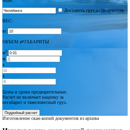
Доставить груз до получателя
ВЕС:
кг
ОБЪЕМ
⇄
ГАБАРИТЫ
3
м
м
x
x
Цены и сроки предварительные.
Расчет не включает наценку за
негабарит и тяжеловесный груз.
Изготовление скан-копий документов из архива