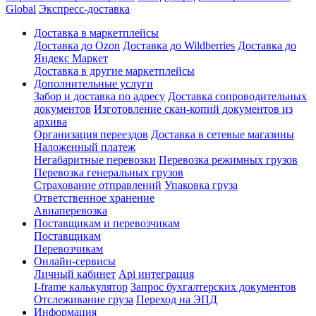
Global
Экспресс-доставка
Доставка в маркетплейсы
Доставка до Ozon
Доставка до Wildberries
Доставка до
Яндекс Маркет
Доставка в другие маркетплейсы
Дополнительные услуги
Забор и доставка по адресу
Доставка сопроводительных
документов
Изготовление скан-копий документов из
архива
Организация переездов
Доставка в сетевые магазины
Наложенный платеж
Негабаритные перевозки
Перевозка режимных грузов
Перевозка генеральных грузов
Страхование отправлений
Упаковка груза
Ответственное хранение
Авиаперевозка
Поставщикам и перевозчикам
Поставщикам
Перевозчикам
Онлайн-сервисы
Личный кабинет
Api интеграция
I-frame калькулятор
Запрос бухгалтерских документов
Отслеживание груза
Переход на ЭПД
Информация