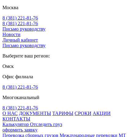
Москва
8 (381) 221-81-76
8 (381) 221-81-76
Письмо руководству
Новости
Личный кабинет
Письмо руководству
Выберите ваш регион:
Омск
Офис филиала
8 (381) 221-81-76
Многоканальный
8 (381) 221-81-76
О НАС
ДОКУМЕНТЫ
ТАРИФЫ
СРОКИ
АКЦИИ
КОНТАКТЫ
Калькулятор
Отследить груз
оформить заявку
Перевозка сборных грузов
Международные перевозки MT